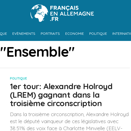
IQUE
EVÈNEMENTS
PORTRAITS
ECONOMIE
POLITIQUE
INTERNAT
 "Ensemble"
POLITIQUE
1er tour: Alexandre Holroyd
(LREM) gagnant dans la
troisième circonscription
Dans la troisième circonscription, Alexandre Holroyd
est le député vainqueur de ces législatives avec
38.51% des voix face à Charlotte Minvielle (EELV-