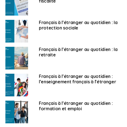
fiscalité
ou indirecte.
FAE :
Cette enquête vous permet-elle de dresser un
portrait-robot des EFE ?
Français à l’étranger au quotidien : la
protection sociale
C.M. :
Il est difficile de dresser un portrait-robot. Ces
entrepreneurs sont à l’image de la France, dans des
activités différentes avec des savoir-faire différents à
Français à l’étranger au quotidien : la
retraite
mettre en avant. Ils ont un élément en commun : celui
d’arriver en territoire inconnu et de démarrer une
nouvelle aventure professionnelle.
Français à l’étranger au quotidien :
FAE :
Amélia Lakrafi, ont-ils du mal avec cette crise ?
l’enseignement français à l’étranger
Amélia Lakrafi :
Oui, beaucoup. Dès l’été, nous avons
eu beaucoup de remontées de terrain. Cela m’a permis
Français à l’étranger au quotidien :
de lancer une enquête de 4/5 questions et 400 EFE y
formation et emploi
ont répondu. Ils nous expliquent qu’ils souffrent
beaucoup. Ils ont besoin d’aide sur des petits