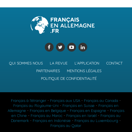
QUI SOMMES NOUS
LA REVUE
L’APPLICATION
CONTACT
PARTENAIRES
MENTIONS LÉGALES
POLITIQUE DE CONFIDENTIALITÉ
Français à l'étranger
-
Français aux USA
-
Français au Canada
-
Français au Royaume-Uni
-
Français en Suisse
-
Français en
Allemagne
-
Français en Belgique
-
Français en Espagne
-
Français
en Chine
-
Français au Maroc
-
Français en Israël
-
Français au
Danemark
-
Français en Indonésie
-
Français au Luxembourg
-
Français au Qatar