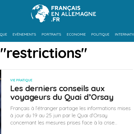
IQUE
EVÈNEMENTS
PORTRAITS
ECONOMIE
POLITIQUE
INTERNAT
"restrictions"
VIE PRATIQUE
Les derniers conseils aux
voyageurs du Quai d’Orsay
Français à l’étranger partage les informations mises
à jour du 19 au 25 juin par le Quai d’Orsay
concernant les mesures prises face à la crise...