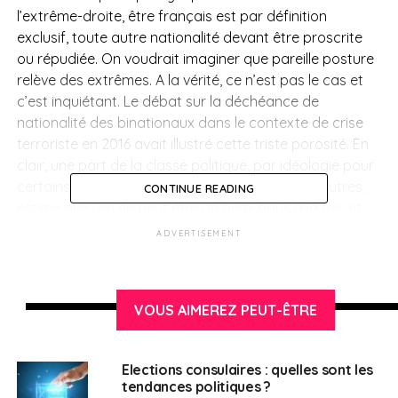
l’extrême-droite, être français est par définition
exclusif, toute autre nationalité devant être proscrite
ou répudiée. On voudrait imaginer que pareille posture
relève des extrêmes. A la vérité, ce n’est pas le cas et
c’est inquiétant. Le débat sur la déchéance de
nationalité des binationaux dans le contexte de crise
terroriste en 2016 avait illustré cette triste porosité. En
clair, une part de la classe politique, par idéologie pour
certains de ses acteurs, par ignorance pour d’autres,
CONTINUE READING
estime que l’on ne peut être de deux pays à la fois et
que l’un d’entre eux peut, mais aussi doit, l’emporter en
ADVERTISEMENT
termes de loyauté et d’affection. Pour cette part de la
classe politique, un binational est nécessairement
moins français qu’un mono-national.
VOUS AIMEREZ PEUT-ÊTRE
Rien n’est plus faux que cela. Je l’écris en connaissance
de cause. Je suis binationale. J’ai la nationalité
Elections consulaires : quelles sont les
française et la nationalité sénégalaise. Et je suis une
tendances politiques ?
Français de l’étranger. Je me sens profondément,