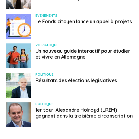
Hébergement, gestion d’événements, voyages,
tourisme, croisières, logement, service de
EVÈNEMENTS
restauration, chambres d’hôtes, hôtel*****,
Le Fonds citoyen lance un appel à projets
entreprise familiale, restauration, buffets, dîner-
théâtre, service en chambre, entretien ménager,
gestion de l’hospitalité, service, cuisine, collègues
VIE PRATIQUE
Un nouveau guide interactif pour étudier
du monde entier, nouveaux horizons, culture
et vivre en Allemagne
accueillante, etc …
Toutes les informations concernant l’European Job
POLITIQUE
day
“Spotlight on the hospitality industry“ sont sur
Résultats des élections législatives
le site d’EURES
POLITIQUE
SUJETS ASSOCIÉS:
EMPLOI
EURES
EUROPEAN JOB DAYS
1er tour: Alexandre Holroyd (LREM)
UNE
gagnant dans la troisième circonscription
Français en Allemagne