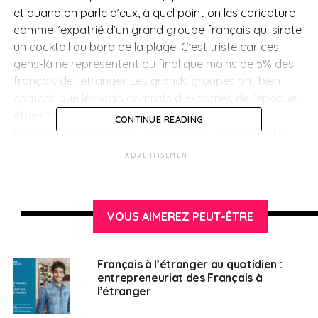
et quand on parle d’eux, à quel point on les caricature
comme l’expatrié d’un grand groupe français qui sirote
un cocktail au bord de la plage. C’est triste car ces
gens-là ne représentent au final que moins de 5% des
français de l’étranger. Les grands groupes ont bien
compris que les vrais contrats d’expatriés de l’époque
étaient très coûteux. Aujourd’hui, la plupart des
CONTINUE READING
Français expatriés sont recrutés avec des contrats
locaux et donc de manière très précaire.
ADVERTISEMENT
FAE :
Qui sont ces binationaux dans le monde et où se
trouvent-ils ?
VOUS AIMEREZ PEUT-ÊTRE
A.L. :
Ils sont un peu partout. Dans ma circonscription,
ils représentent entre 50 et 70% des Français de
l’étranger. Je suis très présente dans les pays du Golfe
Français à l’étranger au quotidien :
entrepreneuriat des Français à
dans lesquels je rencontre beaucoup de binationaux
l’étranger
franco-maghrébins surdiplômés qui n’ont pas trouvé
de travail en France et qui trouvent du travail très